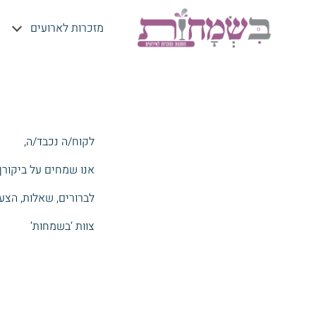
מזכרות לארועים
לקוח‭/‬ה‭ ‬נכבד‭/‬ה‭,‬
אנו‭ ‬שמחים‭ ‬על‭ ‬ביקורך‭ ‬באתרינו‭ ‬ומקווים‭ ‬שמצאת‭ ‬בו‭ ‬שימוש‭ ‬מועיל‭.‬
לברורים, שאלות, הצע
צוות ‘בשמחות’