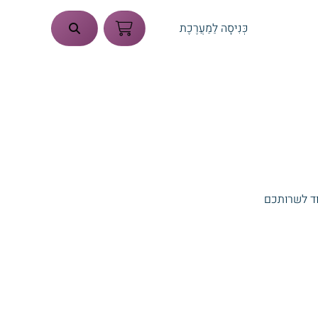
כְּנִיסָה לַמַעֲרֶכֶת
וד לשרותכם