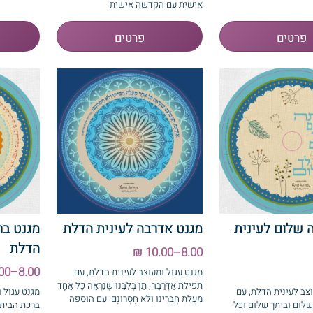
אישית עם הקדשה אישית
 שלום לעינית
מגנט אדרבה לעינית הדלת
מגנט בר
הדלת
8.00–10.00 ₪
8.00–10.00 ₪
מגנט עגול ומעוצב לעינית הדלת, עם
תפילת אַדְּרַבָּה, תֵּן בְּלִבֵּנוּ שֶׁנִּרְאֶה כָּל אֶחָד
וצב לעינית הדלת, עם
מגנט עגול 
מַעֲלַת חֲבֵרֵינוּ וְלא חֶסְרונָם: עם הוספה
לום וביתך שלום וכל
ברכת הבית
של הקדשה/תמונה אישית