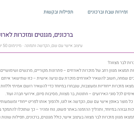
זמירות שבת וברכונים
תפילות ובקשות
ברכונים, מגנטים ומזכרות לארו
עיצוב אישי עם שם, הקדשה ותמונה · מינימום 50 יחידות · משלוח לכל הארץ
מצווה בעיצוב אישי
ות לבר מצווה?
 תמצאו מגוון רחב של מזכרות לאורחים – פתרונות מקוריים, מרגשים ושימושיים
ם שמחה, חשוב להשאיר לאורחים מזכרת עם נגיעה אישית – כזו שתישאר איתם ותעו
צאו מזכרות ייחודיות ומעוצבות, שנבחרו במיוחד כדי להשאיר רושם אמיתי וללוות
מים לכל סוגי האירועים – חתונות, בר מצוות, מסיבות סיום, אירועי חברה ועוד.
כל מוצר באופן אישי עם שם, הקדשה או לוגו, ולהפוך אותו לפריט ייחודי ומשמעותי.
ות גבוהה במיוחד, ותהליך ההזמנה באתר פשוט, נוח ומהיר – כך שתוכלו להתמקד
תמצאו מגוון מזכרות לבר מצווה בעיצוב אישי, כולל מגנטים, ברכונים, תפילות שונות