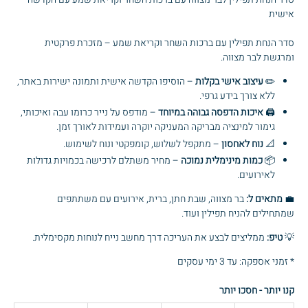
אישית
סדר הנחת תפילין עם ברכות השחר וקריאת שמע – מזכרת פרקטית
ומרגשת לבר מצווה.
✏️
עיצוב אישי בקלות
– הוסיפו הקדשה אישית ותמונה ישירות באתר,
ללא צורך בידע גרפי.
🖨️
איכות הדפסה גבוהה במיוחד
– מודפס על נייר כרומו עבה ואיכותי,
גימור למינציה מבריקה המעניקה יוקרה ועמידות לאורך זמן.
📐
נוח לאחסון
– מתקפל לשלוש, קומפקטי ונוח לשימוש.
📦
כמות מינימלית נמוכה
– מחיר משתלם לרכישה בכמויות גדולות
לאירועים.
💼
מתאים ל:
בר מצווה, שבת חתן, ברית, אירועים עם משתתפים
שמתחילים להניח תפילין ועוד.
💡
טיפ:
ממליצים לבצע את העריכה דרך מחשב נייח לנוחות מקסימלית.
* זמני אספקה: עד 3 ימי עסקים
קנו יותר - חסכו יותר