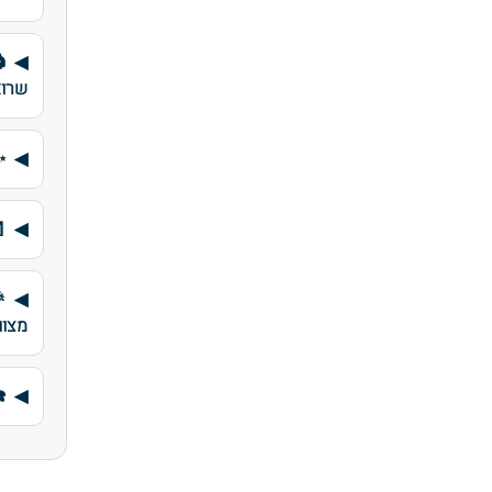
שרוא
✨
מצוו
☎