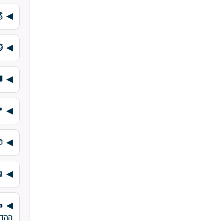
⏱
✍
ההד