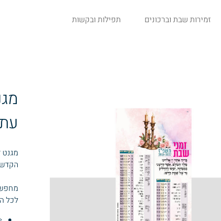
זמירות שבת וברכונים
תפילות ובקשות
מגנ
עתי
מגנט ז
הקדשה 
מחפש
לכל הש
️