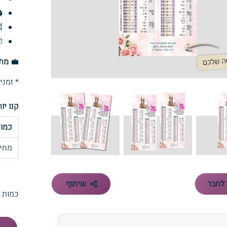
️


 ל:
💼
ימי עסקים
ו יותר
מות
חיר
שיתוף
שלח 
כמות