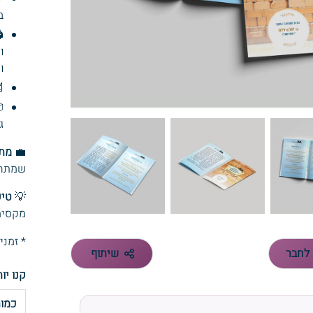
.
️
ה
.


.
 ל:
💼
 ועוד.
יפ:
💡
מלית.
ימי עסקים
שיתוף
שלח 
ו יותר
מות