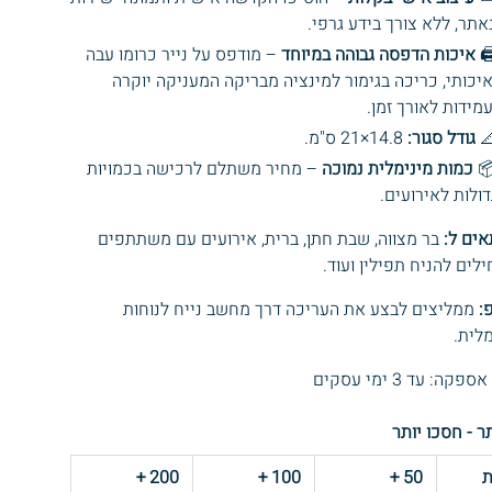
באתר, ללא צורך בידע גרפי
– מודפס על נייר כרומו עבה
איכות הדפסה גבוהה במיוחד
🖨
ואיכותי, כריכה בגימור למינציה מבריקה המעניקה יוקר
ועמידות לאורך זמן
14.8×21 ס"מ.
גודל סגור:

– מחיר משתלם לרכישה בכמויות
כמות מינימלית נמוכה

גדולות לאירועים
בר מצווה, שבת חתן, ברית, אירועים עם משתתפים
מתאים
שמתחילים להניח תפילין
ממליצים לבצע את העריכה דרך מחשב נייח לנוחות
ט
מקסי
* זמני אספקה: עד 3 
קנו יותר - חסכ
+
200
+
100
+
50
כ