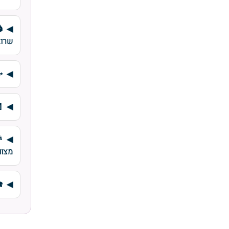
שרוא
✨
מצוו
☎