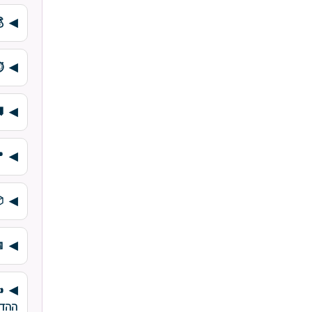
⏱
✍
ההד