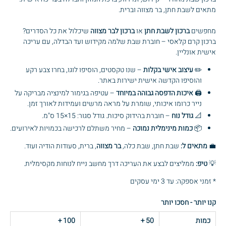
מתאים לשבת חתן, בר מצווה וברית.
מחפשים
ברכון לשבת חתן
או
ברכון לבר מצווה
שיכלול את כל הסדרים?
ברכון קרם קלאסי – חוברת שבת שלמה מקידוש ועד הבדלה, עם עריכה
אישית אונליין.
✏️
עיצוב אישי בקלות
– שנו טקסטים, הוסיפו לוגו, בחרו צבע רקע
והוסיפו הקדשה אישית ישירות באתר.
🖨️
איכות הדפסה גבוהה במיוחד
– עטיפה בגימור למינציה מבריקה על
נייר כרומו איכותי, שומרת על מראה מרשים ועמידות לאורך זמן.
📐
גודל נוח
– חוברת בהידוק סיכות. גודל סגור: 15×15 ס"מ.
📦
כמות מינימלית נמוכה
– מחיר משתלם לרכישה בכמויות לאירועים.
💼
מתאים ל:
שבת חתן, שבת כלה,
בר מצווה
, ברית, סעודות הודיה ועוד.
💡
טיפ:
ממליצים לבצע את העריכה דרך מחשב נייח לנוחות מקסימלית.
* זמני אספקה: עד 3 ימי עסקים
קנו יותר - חסכו יותר
כמות
50
+
100
+