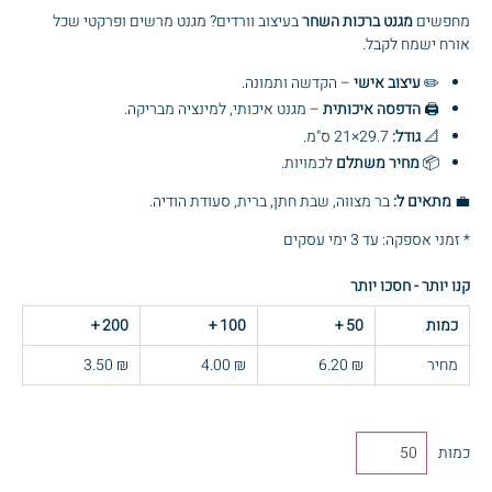
מחפשים
מגנט ברכות השחר
בעיצוב וורדים? מגנט מרשים ופרקטי שכל
אורח ישמח לקבל.
✏️
עיצוב אישי
– הקדשה ותמונה.
🖨️
הדפסה איכותית
– מגנט איכותי, למינציה מבריקה.
📐
גודל:
29.7×21 ס"מ.
📦
מחיר משתלם
לכמויות.
💼
מתאים ל:
בר מצווה, שבת חתן, ברית, סעודת הודיה.
* זמני אספקה: עד 3 ימי עסקים
קנו יותר - חסכו יותר
כמות
50
+
100
+
200
+
מחיר
₪ 6.20
₪ 4.00
₪ 3.50
כמות