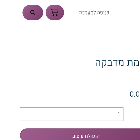
כְּנִיסָה לַמַעֲרֶכֶת
מת מדבקה