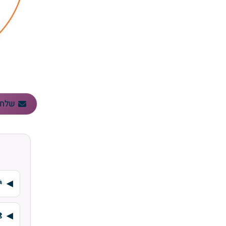
שלח 