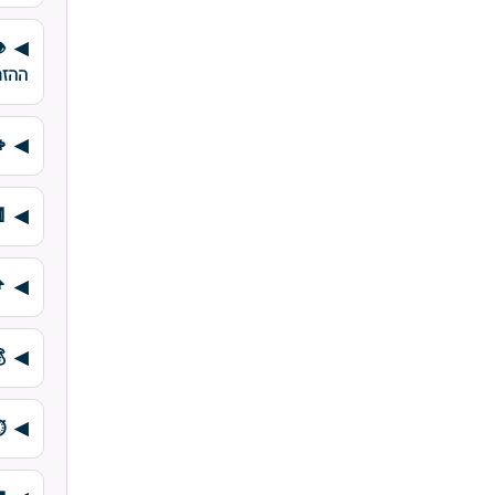
ההזמ
⏱