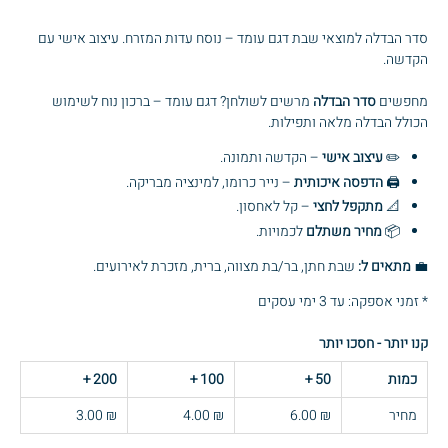
סדר הבדלה למוצאי שבת דגם עומד – נוסח עדות המזרח. עיצוב אישי עם
הקדשה.
מחפשים
סדר הבדלה
מרשים לשולחן? דגם עומד – ברכון נוח לשימוש
הכולל הבדלה מלאה ותפילות.
✏️
עיצוב אישי
– הקדשה ותמונה.
🖨️
הדפסה איכותית
– נייר כרומו, למינציה מבריקה.
📐
מתקפל לחצי
– קל לאחסון.
📦
מחיר משתלם
לכמויות.
💼
מתאים ל:
שבת חתן, בר/בת מצווה, ברית, מזכרת לאירועים.
* זמני אספקה: עד 3 ימי עסקים
קנו יותר - חסכו יותר
כמות
50
+
100
+
200
+
מחיר
₪ 6.00
₪ 4.00
₪ 3.00