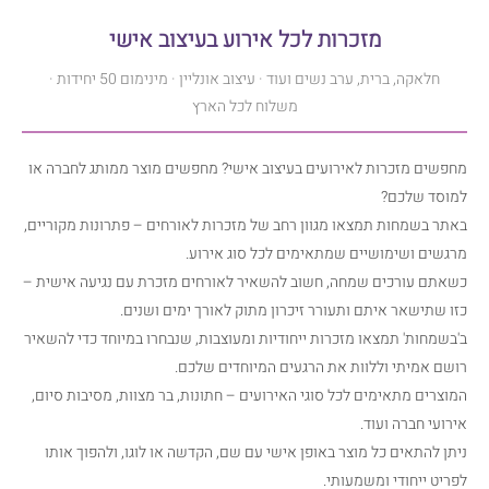
מזכרות לכל אירוע בעיצוב אישי
מזכרות לארועים שונים בעיצוב אישי
חלאקה, ברית, ערב נשים ועוד · עיצוב אונליין · מינימום 50 יחידות ·
משלוח לכל הארץ
מחפשים מזכרות לאירועים בעיצוב אישי? מחפשים מוצר ממותג לחברה או
למוסד שלכם?
באתר בשמחות תמצאו מגוון רחב של מזכרות לאורחים – פתרונות מקוריים,
מרגשים ושימושיים שמתאימים לכל סוג אירוע.
כשאתם עורכים שמחה, חשוב להשאיר לאורחים מזכרת עם נגיעה אישית –
כזו שתישאר איתם ותעורר זיכרון מתוק לאורך ימים ושנים.
ב'בשמחות' תמצאו מזכרות ייחודיות ומעוצבות, שנבחרו במיוחד כדי להשאיר
רושם אמיתי וללוות את הרגעים המיוחדים שלכם.
המוצרים מתאימים לכל סוגי האירועים – חתונות, בר מצוות, מסיבות סיום,
אירועי חברה ועוד.
ניתן להתאים כל מוצר באופן אישי עם שם, הקדשה או לוגו, ולהפוך אותו
לפריט ייחודי ומשמעותי.