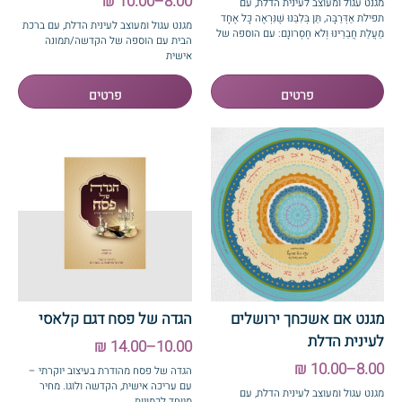
8.00–10.00 ₪
מגנט עגול ומעוצב לעינית הדלת, עם
תפילת אַדְּרַבָּה, תֵּן בְּלִבֵּנוּ שֶׁנִּרְאֶה כָּל אֶחָד
מגנט עגול ומעוצב לעינית הדלת, עם ברכת
מַעֲלַת חֲבֵרֵינוּ וְלא חֶסְרונָם: עם הוספה של
הבית עם הוספה של הקדשה/תמונה
הקדשה/תמונה אישית
אישית
מגנט אם אשכחך ירושלים
הגדה של פסח דגם קלאסי
לעינית הדלת
10.00–14.00 ₪
8.00–10.00 ₪
הגדה של פסח מהודרת בעיצוב יוקרתי –
עם עריכה אישית, הקדשה ולוגו. מחיר
מגנט עגול ומעוצב לעינית הדלת, עם
מיוחד לכמויות.