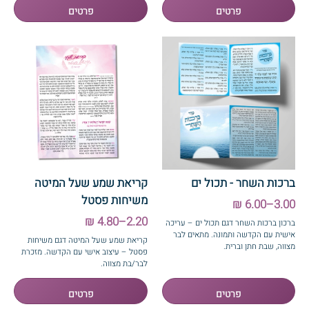
אונליין נוח, ללא צורך בידע גרפי.
🖨️
💼
מתאים ל:
איכות הדפסה גבוהה במיוחד
ברית, שבת חתן, שבת כלה,
– מודפס
בר/בת מצווה, סעודת הודיה ומתנה עם
על נייר כרומו עבה ואיכותי, גימור למינציה
נופך אישי.
מבריקה השומר על צבעים חדים לאורך
💡
זמן.
טיפ:
ממליצים לבצע את העריכה דרך
📐
נוח לאחסון
מחשב נייח לנוחות מקסימלית.
– מתקפל לחצי. גודל פתוח:
30×15 ס"מ | גודל סגור: 15×15 ס"מ.
* זמני אספקה: עד 3 ימי עסקים
📦
כמות מינימלית נמוכה
– מחיר משתלם
לרכישה בכמויות גדולות לאירועים.
ברכות השחר - תכול ים
קריאת שמע שעל המיטה
משיחות פסטל
3.00–6.00 ₪
2.20–4.80 ₪
ברכון ברכות השחר דגם תכול ים – עריכה
אישית עם הקדשה ותמונה. מתאים לבר
קריאת שמע שעל המיטה דגם משיחות
מצווה, שבת חתן וברית.
פסטל – עיצוב אישי עם הקדשה. מזכרת
לבר/בת מצווה.