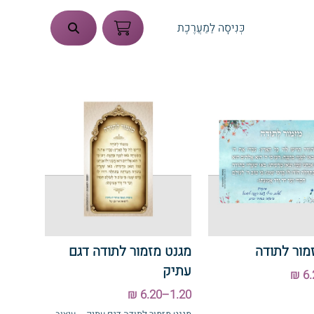
כְּנִיסָה לַמַעֲרֶכֶת
מור לתודה
מגנט מזמור לתודה דגם
עתיק
1.20–6.20 ₪