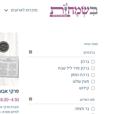
מזכרות לארועים
מסנני תגיות
מגנטים ו
ברכונים:
ברכון
עיצוב אישי עם הקדש
ברכון סדר ליל שבת
ברכת המזון
מעין שלש
קידוש
פרקי אבות
4.50–8.00 ₪
סוג הארוע:
חוברת פרקי אב
בר מצווה
לסיום מסכת, ה